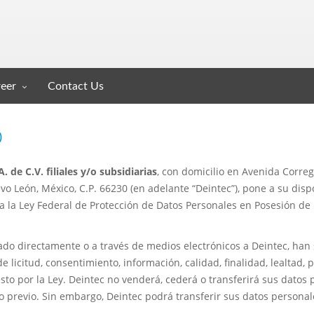
eer
Contact Us
D
 de C.V. filiales y/o subsidiarias
, con domicilio en Avenida Correg
o León, México, C.P. 66230 (en adelante “Deintec”), pone a su disp
a la Ley Federal de Protección de Datos Personales en Posesión de 
do directamente o a través de medios electrónicos a Deintec, han
e licitud, consentimiento, información, calidad, finalidad, lealtad,
to por la Ley. Deintec no venderá, cederá o transferirá sus datos 
o previo. Sin embargo, Deintec podrá transferir sus datos persona