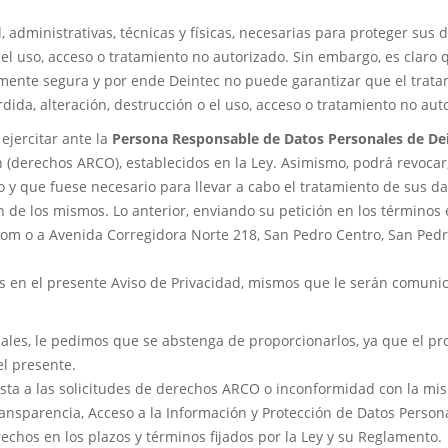
administrativas, técnicas y físicas, necesarias para proteger sus 
o el uso, acceso o tratamiento no autorizado. Sin embargo, es claro
mente segura y por ende Deintec no puede garantizar que el trata
dida, alteración, destrucción o el uso, acceso o tratamiento no aut
ejercitar ante la
Persona Responsable de Datos Personales de De
ón (derechos ARCO), establecidos en la Ley. Asimismo, podrá revocar
y que fuese necesario para llevar a cabo el tratamiento de sus da
ón de los mismos. Lo anterior, enviando su petición en los términos 
com o a Avenida Corregidora Norte 218, San Pedro Centro, San Pedr
s en el presente Aviso de Privacidad, mismos que le serán comunic
ales, le pedimos que se abstenga de proporcionarlos, ya que el pr
el presente.
sta a las solicitudes de derechos ARCO o inconformidad con la mi
ransparencia, Acceso a la Información y Protección de Datos Persona
echos en los plazos y términos fijados por la Ley y su Reglamento.