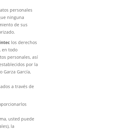
datos personales
 que ninguna
miento de sus
orizado.
intec
los derechos
, en todo
tos personales, así
establecidos por la
o Garza García,
ados a través de
oporcionarlos
sma, usted puede
les), la