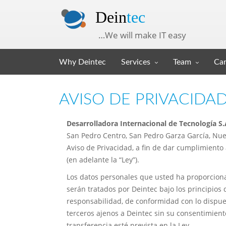
Dein
tec
…We will make IT easy
Why Deintec
Services
Team
Car
AVISO DE PRIVACIDA
Desarrolladora Internacional de Tecnología S.A.
San Pedro Centro, San Pedro Garza García, Nuev
Aviso de Privacidad, a fin de dar cumplimiento 
(en adelante la “Ley”).
Los datos personales que usted ha proporciona
serán tratados por Deintec bajo los principios d
responsabilidad, de conformidad con lo dispues
terceros ajenos a Deintec sin su consentimient
transferencia esté prevista en la Ley.