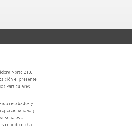
idora Norte 218,
osición el presente
los Particulares
 sido recabados y
 proporcionalidad y
personales a
les cuando dicha